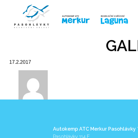
ÚVOD
LINE-UP
PRO DĚTI
PRO
GAL
17.2.2017
Autokemp ATC Merkur Pasohlávky
Pasohlávky 114 E