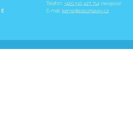
Telefon:
+420 519 427 714
(recepce)
 E
E-mail:
kemp@pasohlavky.cz