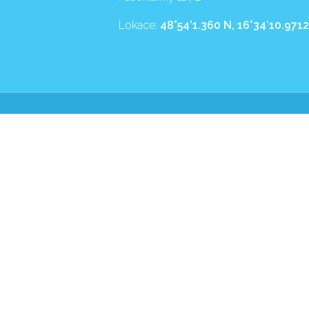
Lokace:
48°54’1.360 N, 16°34’10.9712