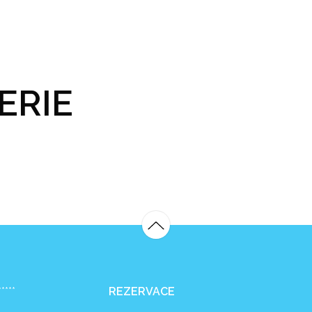
GRAM A VSTUPENKY
PRAKTICKÉ INFO
GALERIE
ERIE
*****
REZERVACE