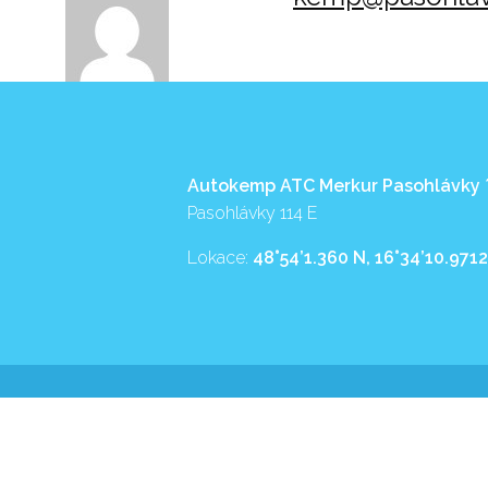
Autokemp ATC Merkur Pasohlávky
Pasohlávky 114 E
Lokace:
48°54’1.360 N, 16°34’10.9712