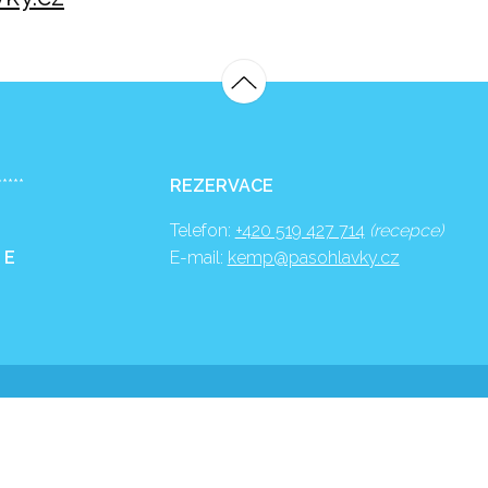
*****
REZERVACE
Telefon:
+420 519 427 714
(recepce)
 E
E-mail:
kemp@pasohlavky.cz