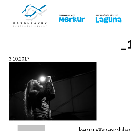
ÚVOD
LINE-UP
PRO DĚTI
PRO
_
3.10.2017
kemp@pasohlav