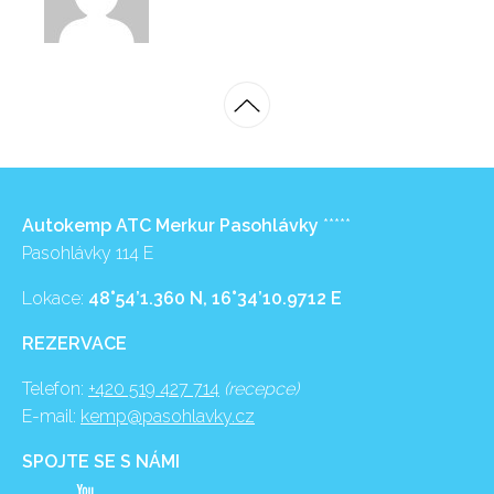
Autokemp ATC Merkur Pasohlávky
*****
Pasohlávky 114 E
Lokace:
48°54’1.360 N, 16°34’10.9712 E
REZERVACE
Telefon:
+420 519 427 714
(recepce)
E-mail:
kemp@pasohlavky.cz
SPOJTE SE S NÁMI