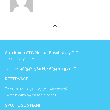
Autokemp ATC Merkur Pasohlávky
*****
Pasohlávky 114 E
Lokace:
48°54’1.360 N, 16°34’10.9712 E
REZERVACE
Telefon:
+420 519 427 714
(recepce)
E-mail:
kemp@pasohlavky.cz
SPOJTE SE S NÁMI