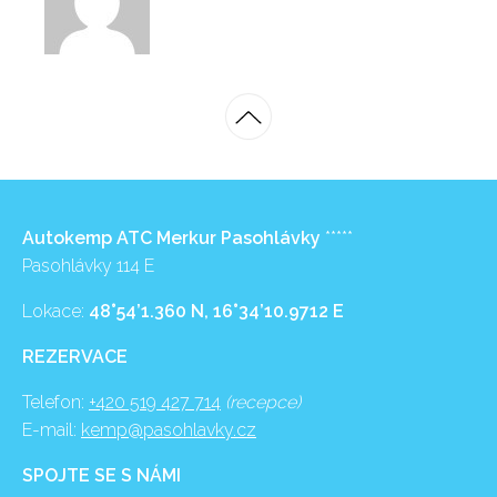
Autokemp ATC Merkur Pasohlávky
*****
Pasohlávky 114 E
Lokace:
48°54’1.360 N, 16°34’10.9712 E
REZERVACE
Telefon:
+420 519 427 714
(recepce)
E-mail:
kemp@pasohlavky.cz
SPOJTE SE S NÁMI