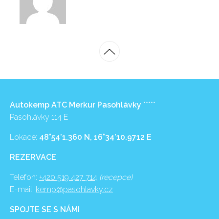
Autokemp ATC Merkur Pasohlávky
*****
Pasohlávky 114 E
Lokace:
48°54’1.360 N, 16°34’10.9712 E
REZERVACE
Telefon:
+420 519 427 714
(recepce)
E-mail:
kemp@pasohlavky.cz
SPOJTE SE S NÁMI