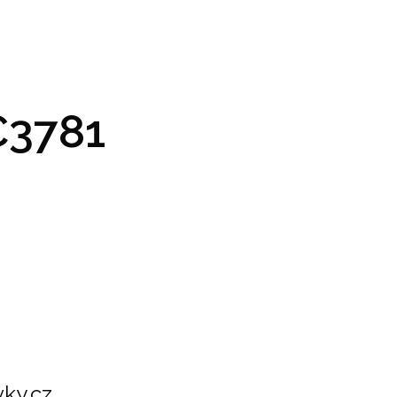
GRAM A VSTUPENKY
PRAKTICKÉ INFO
GALERIE
3781
ky.cz