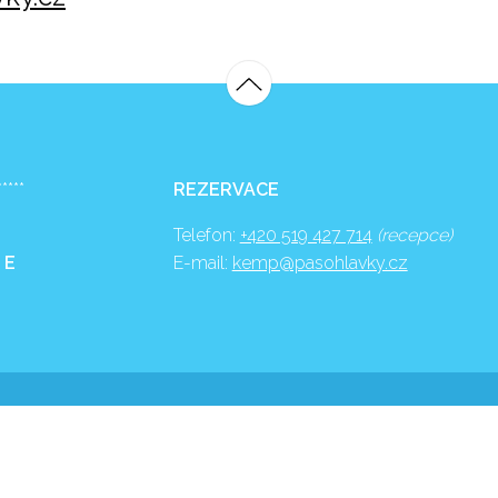
*****
REZERVACE
Telefon:
+420 519 427 714
(recepce)
 E
E-mail:
kemp@pasohlavky.cz