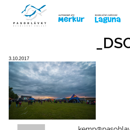
ÚVOD
LINE-UP
PRO DĚTI
PRO
_DSC
3.10.2017
kemp@pasohlav