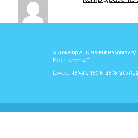
Autokemp ATC Merkur Pasohlávky
Pasohlávky 114 E
Lokace:
48°54’1.360 N, 16°34’10.9712