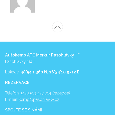
Autokemp ATC Merkur Pasohlávky
*****
Pasohlávky 114 E
Lokace:
48°54’1.360 N, 16°34’10.9712 E
REZERVACE
Telefon:
+420 519 427 714
(recepce)
E-mail:
kemp@pasohlavky.cz
SPOJTE SE S NÁMI