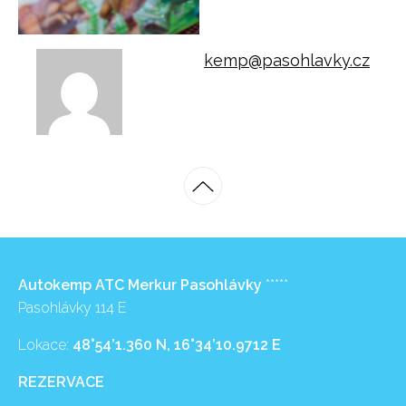
kemp@pasohlavky.cz
Autokemp ATC Merkur Pasohlávky
*****
Pasohlávky 114 E
Lokace:
48°54’1.360 N, 16°34’10.9712 E
REZERVACE