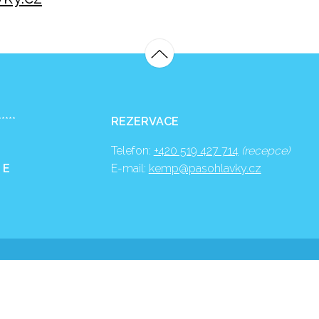
*****
REZERVACE
Telefon:
+420 519 427 714
(recepce)
 E
E-mail:
kemp@pasohlavky.cz