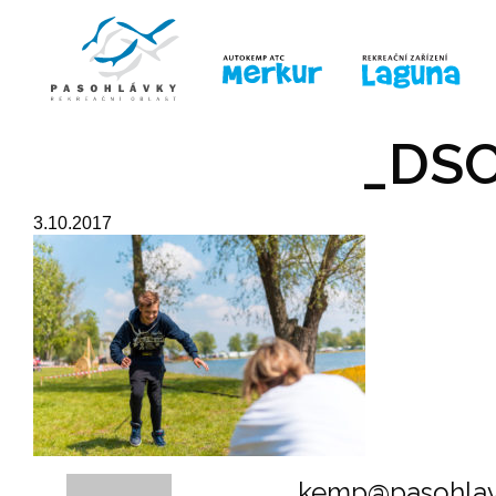
ÚVOD
LINE-UP
PRO DĚTI
PRO
_DSC
3.10.2017
kemp@pasohlav