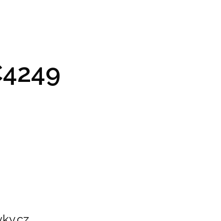
GRAM A VSTUPENKY
PRAKTICKÉ INFO
GALERIE
4249
ky.cz