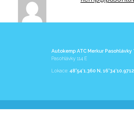
Autokemp ATC Merkur Pasohlávky
Pasohlávky 114 E
Lokace:
48°54’1.360 N, 16°34’10.9712