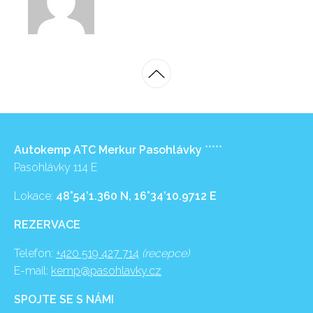
Autokemp ATC Merkur Pasohlávky
*****
Pasohlávky 114 E
Lokace:
48°54’1.360 N, 16°34’10.9712 E
REZERVACE
Telefon:
+420 519 427 714
(recepce)
E-mail:
kemp@pasohlavky.cz
SPOJTE SE S NÁMI