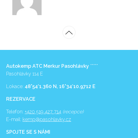
Autokemp ATC Merkur Pasohlávky
*****
Pasohlávky 114 E
Lokace:
48°54’1.360 N, 16°34’10.9712 E
REZERVACE
Telefon:
+420 519 427 714
(recepce)
E-mail:
kemp@pasohlavky.cz
SPOJTE SE S NÁMI