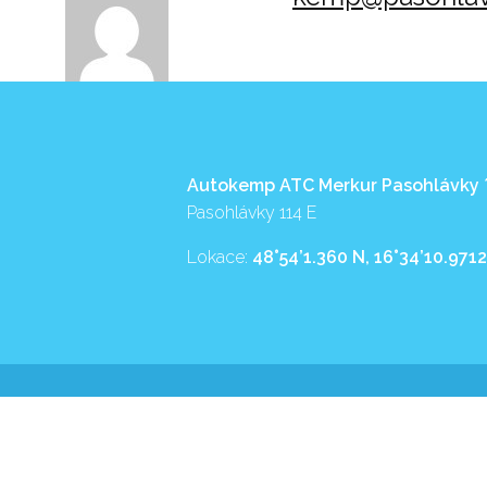
Autokemp ATC Merkur Pasohlávky
Pasohlávky 114 E
Lokace:
48°54’1.360 N, 16°34’10.9712