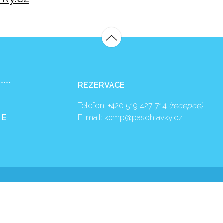
*****
REZERVACE
Telefon:
+420 519 427 714
(recepce)
 E
E-mail:
kemp@pasohlavky.cz