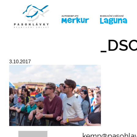
ÚVOD
LINE-UP
PRO DĚTI
PRO
_DSC
3.10.2017
kemp@pasohlav