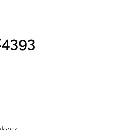
GRAM A VSTUPENKY
PRAKTICKÉ INFO
GALERIE
4393
ky.cz