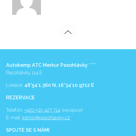
Autokemp ATC Merkur Pasohlávky
*****
Pasohlávky 114 E
Lokace:
48°54’1.360 N, 16°34’10.9712 E
REZERVACE
Telefon:
+420 519 427 714
(recepce)
E-mail:
kemp@pasohlavky.cz
SPOJTE SE S NÁMI