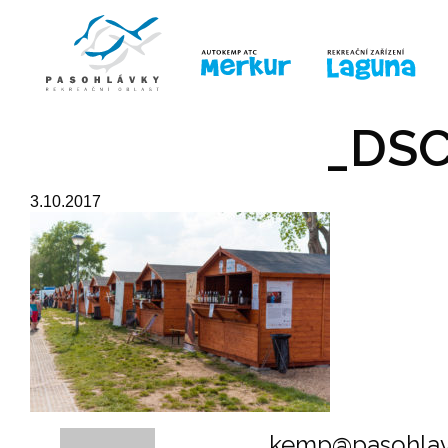
ÚVOD
LINE-UP
PRO DĚTI
PRO
_DSC
3.10.2017
kemp@pasohlav