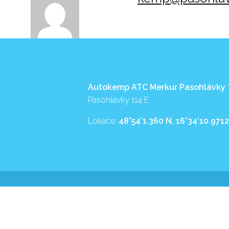
Autokemp ATC Merkur Pasohlávky
Pasohlávky 114 E
Lokace:
48°54’1.360 N, 16°34’10.9712