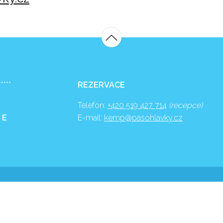
*****
REZERVACE
Telefon:
+420 519 427 714
(recepce)
 E
E-mail:
kemp@pasohlavky.cz