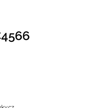
GRAM A VSTUPENKY
PRAKTICKÉ INFO
GALERIE
4566
ky.cz