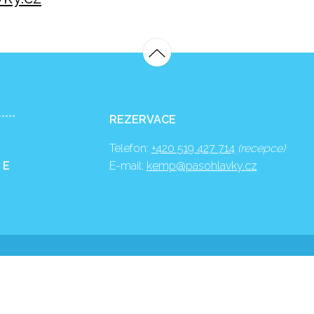
*****
REZERVACE
Telefon:
+420 519 427 714
(recepce)
 E
E-mail:
kemp@pasohlavky.cz