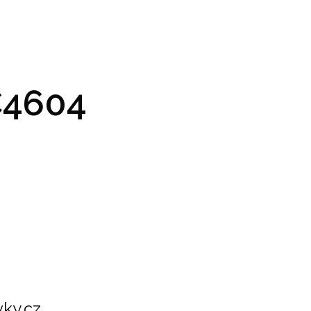
GRAM A VSTUPENKY
PRAKTICKÉ INFO
GALERIE
4604
ky.cz