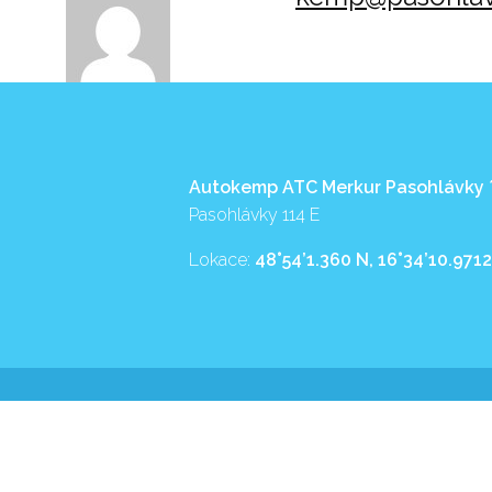
Autokemp ATC Merkur Pasohlávky
Pasohlávky 114 E
Lokace:
48°54’1.360 N, 16°34’10.9712