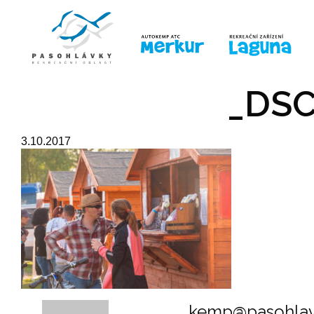
ÚVOD
LINE-UP
PRO DĚTI
PRO
_DSC
3.10.2017
kemp@pasohlav