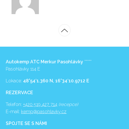
Autokemp ATC Merkur Pasohlávky
*****
Pasohlávky 114 E
Lokace:
48°54’1.360 N, 16°34’10.9712 E
REZERVACE
Telefon:
+420 519 427 714
(recepce)
E-mail:
kemp@pasohlavky.cz
SPOJTE SE S NÁMI