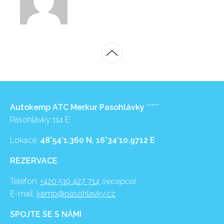
Autokemp ATC Merkur Pasohlávky
*****
Pasohlávky 114 E
Lokace:
48°54’1.360 N, 16°34’10.9712 E
REZERVACE
Telefon:
+420 519 427 714
(recepce)
E-mail:
kemp@pasohlavky.cz
SPOJTE SE S NÁMI