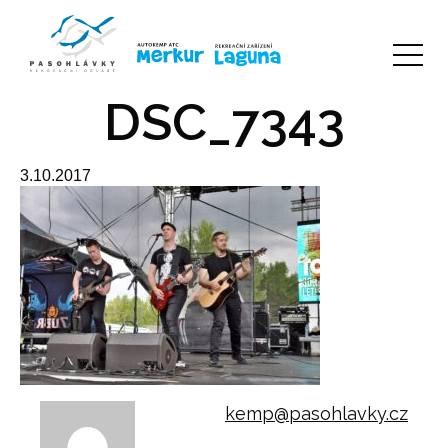
DSC_7343
3.10.2017
kemp@pasohlavky.cz