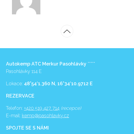
Autokemp ATC Merkur Pasohlávky
*****
Pasohlávky 114 E
Lokace:
48°54’1.360 N, 16°34’10.9712 E
REZERVACE
Telefon:
+420 519 427 714
(recepce)
E-mail:
kemp@pasohlavky.cz
SPOJTE SE S NÁMI