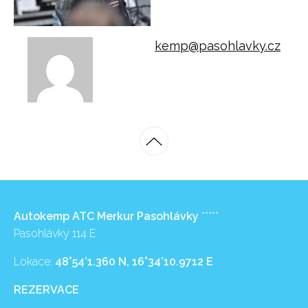
kemp@pasohlavky.cz
Autokemp ATC Merkur Pasohlávky
*****
Pasohlávky 114 E
Lokace:
48°54’1.360 N, 16°34’10.9712 E
REZERVACE