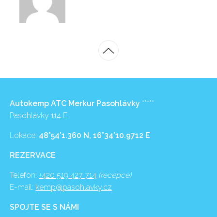
Autokemp ATC Merkur Pasohlávky
*****
Pasohlávky 114 E
Lokace:
48°54’1.360 N, 16°34’10.9712 E
REZERVACE
Telefon:
+420 519 427 714
(recepce)
E-mail:
kemp@pasohlavky.cz
SPOJTE SE S NÁMI