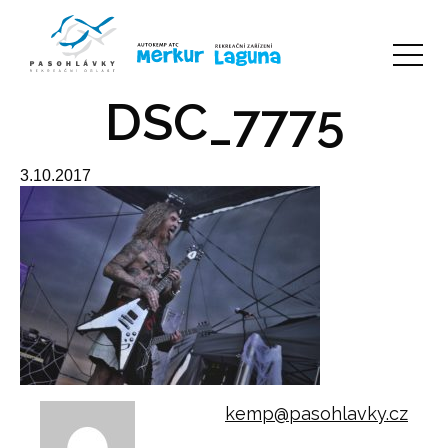
DSC_7775
3.10.2017
kemp@pasohlavky.cz