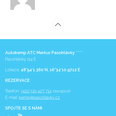
Autokemp ATC Merkur Pasohlávky
*****
Pasohlávky 114 E
Lokace:
48°54’1.360 N, 16°34’10.9712 E
REZERVACE
Telefon:
+420 519 427 714
(recepce)
E-mail:
kemp@pasohlavky.cz
SPOJTE SE S NÁMI