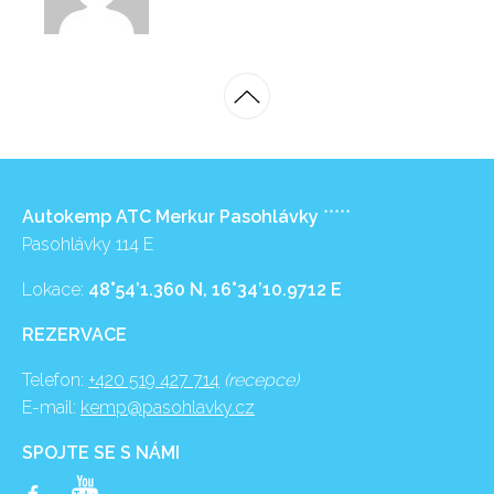
Autokemp ATC Merkur Pasohlávky
*****
Pasohlávky 114 E
Lokace:
48°54’1.360 N, 16°34’10.9712 E
REZERVACE
Telefon:
+420 519 427 714
(recepce)
E-mail:
kemp@pasohlavky.cz
SPOJTE SE S NÁMI