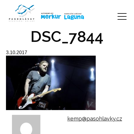
DSC_7844
3.10.2017
kemp@pasohlavky.cz