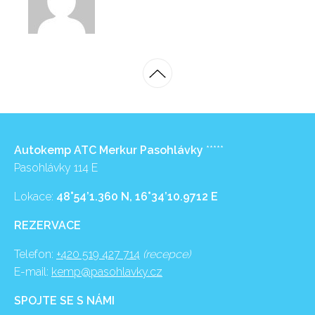
Autokemp ATC Merkur Pasohlávky
*****
Pasohlávky 114 E
Lokace:
48°54’1.360 N, 16°34’10.9712 E
REZERVACE
Telefon:
+420 519 427 714
(recepce)
E-mail:
kemp@pasohlavky.cz
SPOJTE SE S NÁMI