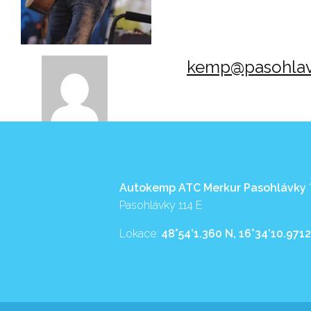
kemp@pasohlav
Autokemp ATC Merkur Pasohlávky
Pasohlávky 114 E
Lokace:
48°54’1.360 N, 16°34’10.9712