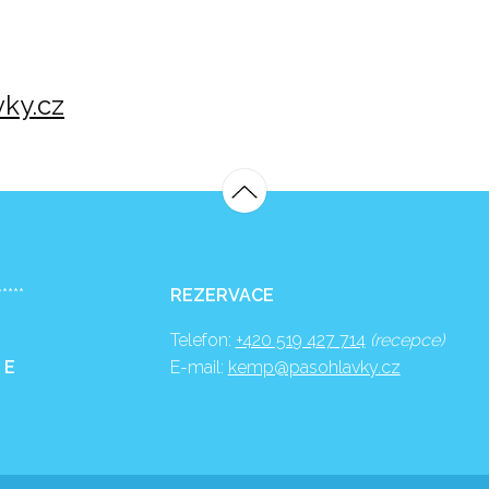
ky.cz
*****
REZERVACE
Telefon:
+420 519 427 714
(recepce)
 E
E-mail:
kemp@pasohlavky.cz