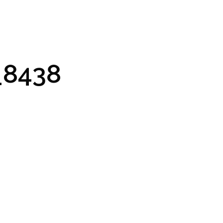
GRAM A VSTUPENKY
PRAKTICKÉ INFO
GALERIE
8438