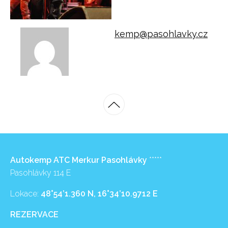
kemp@pasohlavky.cz
Autokemp ATC Merkur Pasohlávky
*****
Pasohlávky 114 E
Lokace:
48°54’1.360 N, 16°34’10.9712 E
REZERVACE