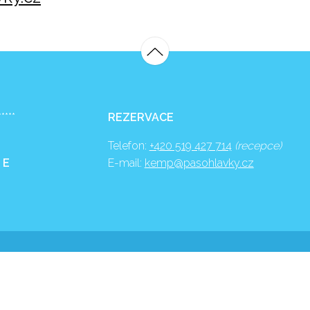
*****
REZERVACE
Telefon:
+420 519 427 714
(recepce)
 E
E-mail:
kemp@pasohlavky.cz