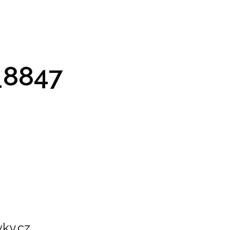
GRAM A VSTUPENKY
PRAKTICKÉ INFO
GALERIE
8847
ky.cz