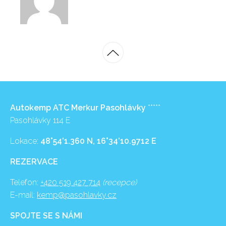
Autokemp ATC Merkur Pasohlávky
*****
Pasohlávky 114 E
Lokace:
48°54’1.360 N, 16°34’10.9712 E
REZERVACE
Telefon:
+420 519 427 714
(recepce)
E-mail:
kemp@pasohlavky.cz
SPOJTE SE S NÁMI