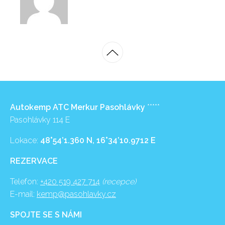
Autokemp ATC Merkur Pasohlávky
*****
Pasohlávky 114 E
Lokace:
48°54’1.360 N, 16°34’10.9712 E
REZERVACE
Telefon:
+420 519 427 714
(recepce)
E-mail:
kemp@pasohlavky.cz
SPOJTE SE S NÁMI