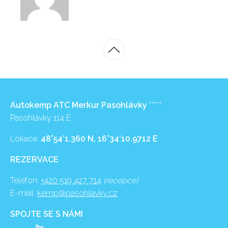
Autokemp ATC Merkur Pasohlávky
*****
Pasohlávky 114 E
Lokace:
48°54’1.360 N, 16°34’10.9712 E
REZERVACE
Telefon:
+420 519 427 714
(recepce)
E-mail:
kemp@pasohlavky.cz
SPOJTE SE S NÁMI