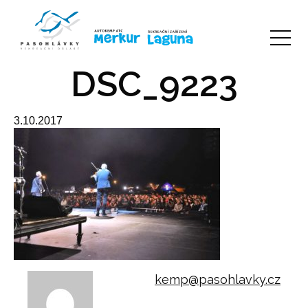
DSC_9223
3.10.2017
kemp@pasohlavky.cz