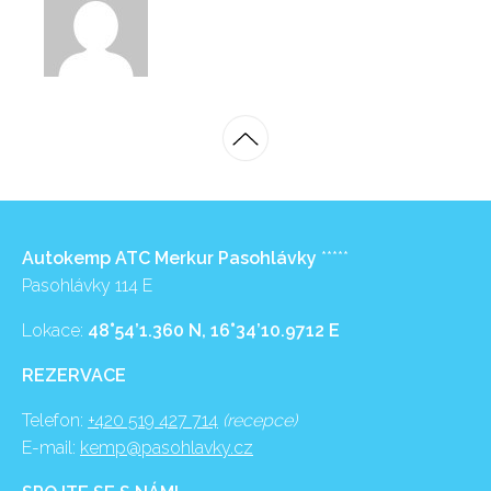
Autokemp ATC Merkur Pasohlávky
*****
Pasohlávky 114 E
Lokace:
48°54’1.360 N, 16°34’10.9712 E
REZERVACE
Telefon:
+420 519 427 714
(recepce)
E-mail:
kemp@pasohlavky.cz