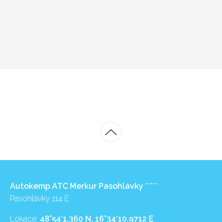
Autokemp ATC Merkur Pasohlávky
*****
Pasohlávky 114 E
Lokace:
48°54’1.360 N, 16°34’10.9712 E