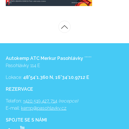
Autokemp ATC Merkur Pasohlávky
*****
Pasohlávky 114 E
Lokace:
48°54’1.360 N, 16°34’10.9712 E
REZERVACE
Telefon:
+420 519 427 714
(recepce)
E-mail:
kemp@pasohlavky.cz
SPOJTE SE S NÁMI