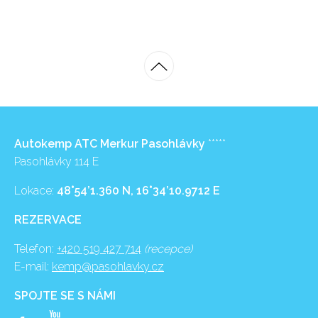
Autokemp ATC Merkur Pasohlávky
*****
Pasohlávky 114 E
Lokace:
48°54’1.360 N, 16°34’10.9712 E
REZERVACE
Telefon:
+420 519 427 714
(recepce)
E-mail:
kemp@pasohlavky.cz
SPOJTE SE S NÁMI